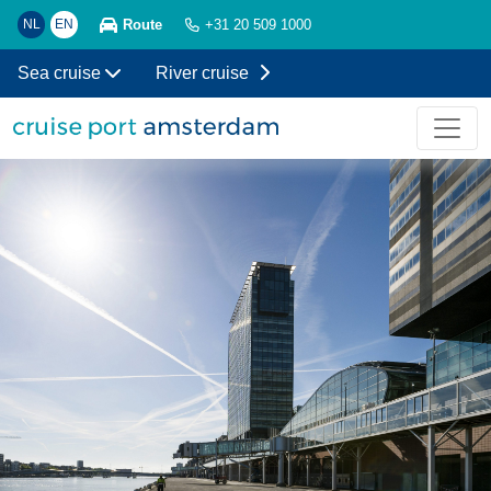
Route
NL
EN
+31 20 509 1000
Sea cruise
River cruise