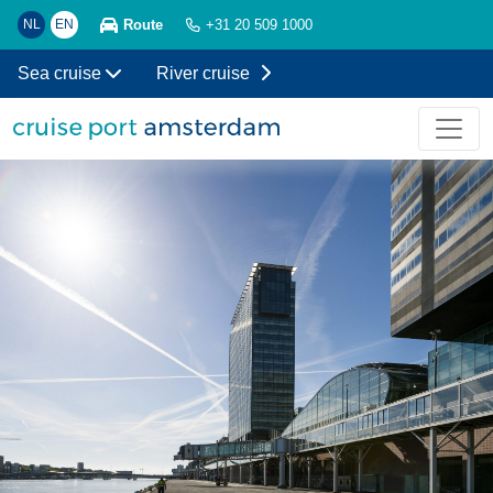
Route
NL
EN
+31 20 509 1000
Sea cruise
River cruise