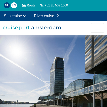
Route
NL
EN
+31 20 509 1000
Sea cruise
River cruise